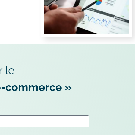
 le
r e-commerce »